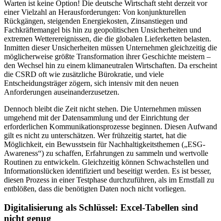
Warten ist keine Option! Die deutsche Wirtschaft steht derzeit vor
einer Vielzahl an Herausforderungen: Von konjunkturellen
Rückgängen, steigenden Energiekosten, Zinsanstiegen und
Fachkräftemangel bis hin zu geopolitischen Unsicherheiten und
extremen Wetterereignissen, die die globalen Lieferketten belasten.
Inmitten dieser Unsicherheiten müssen Unternehmen gleichzeitig die
möglicherweise größte Transformation ihrer Geschichte meistern –
den Wechsel hin zu einem klimaneutralen Wirtschaften. Da erscheint
die CSRD oft wie zusätzliche Bürokratie, und viele
Entscheidungsträger zögern, sich intensiv mit den neuen
Anforderungen auseinanderzusetzen.
Dennoch bleibt die Zeit nicht stehen. Die Unternehmen müssen
umgehend mit der Datensammlung und der Einrichtung der
erforderlichen Kommunikationsprozesse beginnen. Diesen Aufwand
gilt es nicht zu unterschätzen. Wer frühzeitig startet, hat die
Möglichkeit, ein Bewusstsein für Nachhaltigkeitsthemen („ESG-
Awareness“) zu schaffen, Erfahrungen zu sammeln und wertvolle
Routinen zu entwickeln. Gleichzeitig können Schwachstellen und
Informationslücken identifiziert und beseitigt werden. Es ist besser,
diesen Prozess in einer Testphase durchzuführen, als im Ernstfall zu
entblößen, dass die benötigten Daten noch nicht vorliegen.
Digitalisierung als Schlüssel: Excel-Tabellen sind
nicht genug